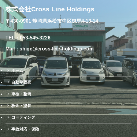
株式会社Cross Line Holdings
〒430-0901 静岡県浜松市中区曳馬4-13-14
TEL：053-545-3226
Mail：shige@cross-line-holdings.com
ホーム
自動車販売
車検・整備
板金・塗装
コーティング
事故対応・保険